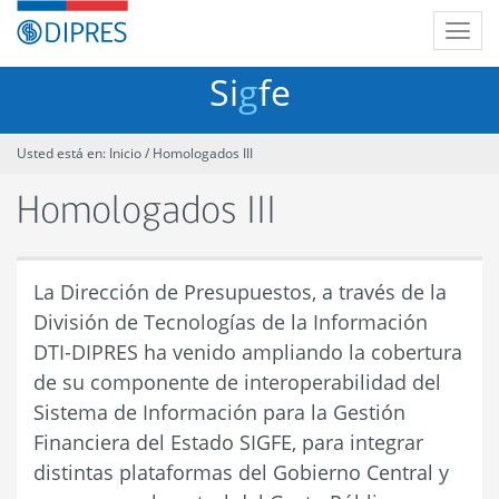
Contenido
DIPRES
principal
Abrir
buscar
-
/
Dirección
cerrar
Si
g
fe
de
menú
Presupuestos
Usted está en:
Inicio
/
Homologados III
Homologados III
La Dirección de Presupuestos, a través de la
División de Tecnologías de la Información
DTI-DIPRES ha venido ampliando la cobertura
de su componente de interoperabilidad del
Sistema de Información para la Gestión
Financiera del Estado SIGFE, para integrar
distintas plataformas del Gobierno Central y