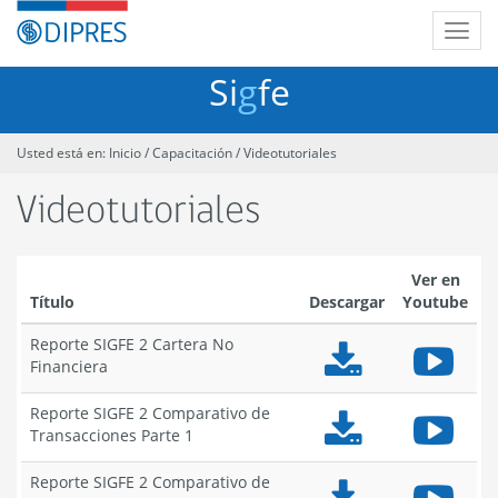
Contenido
DIPRES
principal
Abrir
buscar
-
/
Dirección
cerrar
Si
g
fe
de
menú
Presupuestos
Usted está en:
Inicio
/
Capacitación
/
Videotutoriales
Videotutoriales
Ver en
Título
Descargar
Youtube
Reporte SIGFE 2 Cartera No
Reporte
Repo
Financiera
SIGFE
SIGF
2
2
Reporte SIGFE 2 Comparativo de
Cartera
Carte
Reporte
Repo
Transacciones Parte 1
No
No
SIGFE
SIGF
Financiera
Finan
2
2
Reporte SIGFE 2 Comparativo de
en
Comparativo
Comp
Reporte
Repo