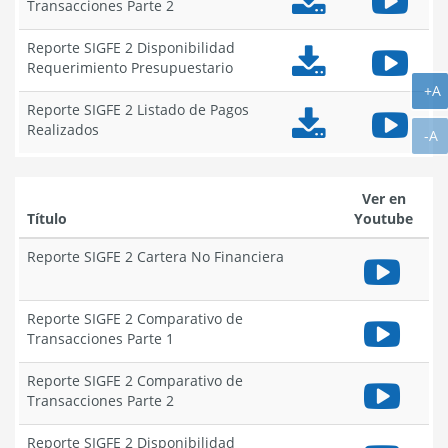
Transacciones Parte 2
Yout
de
de
SIGFE
SIGF
Transacciones
Tran
2
2
Reporte SIGFE 2 Disponibilidad
Parte
Parte
Comparativo
Comp
Reporte
Repo
Requerimiento Presupuestario
1
1
de
de
SIGFE
SIGF
A
+A
en
Transacciones
Tran
2
2
Reporte SIGFE 2 Listado de Pagos
Yout
Parte
Parte
Disponibilidad
Dispo
Reporte
Repo
Realizados
A
2
2
-A
Requerimiento
Requ
SIGFE
SIGF
en
Presupuestario
Presu
2
2
Yout
en
Listado
Lista
Yout
Ver en
de
de
Título
Youtube
Pagos
Pago
Realizados
Reali
Reporte SIGFE 2 Cartera No Financiera
en
Repor
yout
SIGFE
2
Reporte SIGFE 2 Comparativo de
Carter
Repor
Transacciones Parte 1
No
SIGFE
Financ
2
Reporte SIGFE 2 Comparativo de
en
Compa
Repor
Transacciones Parte 2
Youtu
de
SIGFE
Transa
2
Reporte SIGFE 2 Disponibilidad